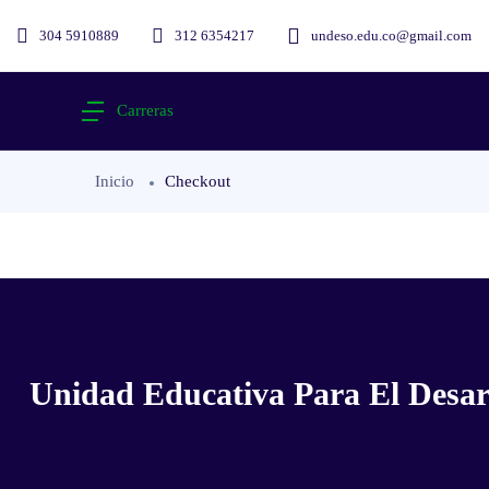
304 5910889
312 6354217
undeso.edu.co@gmail.com
Carreras
Inicio
Checkout
Unidad Educativa Para El Desarr