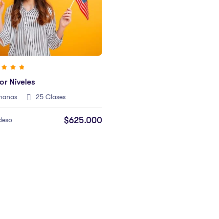
or Niveles
manas
25 Clases
$625.000
deso