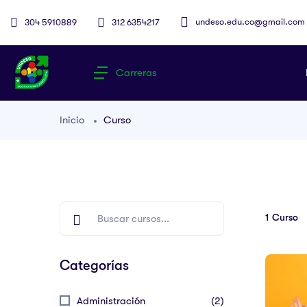
undeso.edu.co@gmail.com
304 5910889
312 6354217
Carreras
Inicio
Curso
1
Curso
Categorías
Administración
(2)