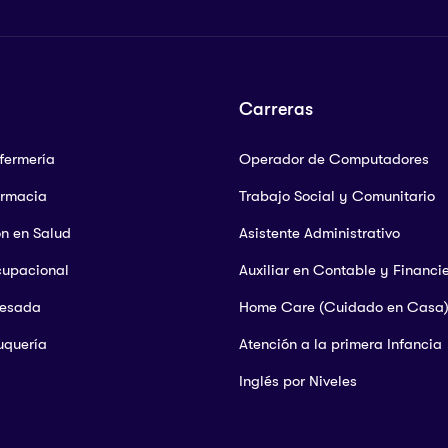
Carreras
nfermería
Operador de Computadores
armacia
Trabajo Social y Comunitario
ón en Salud
Asistente Administrativo
cupacional
Auxiliar en Contable y Financi
Pesada
Home Care (Cuidado en Casa
uquería
Atención a la primera Infancia
Inglés por Niveles