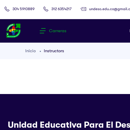
undeso.edu.co@gmail.
304 5910889
312 6354217
Carreras
Inicio
Instructors
Unidad Educativa Para El Des