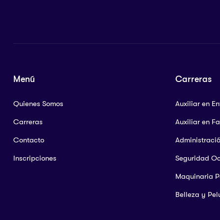
Menú
Carreras
Quienes Somos
Auxiliar en E
Carreras
Auxiliar en F
Contacto
Administraci
Inscripciones
Seguridad O
Maquinaria 
Belleza y Pel