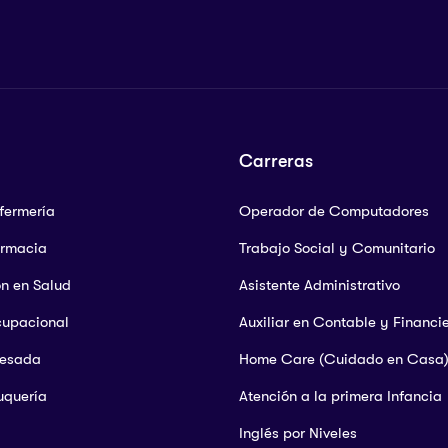
Carreras
nfermería
Operador de Computadores
armacia
Trabajo Social y Comunitario
ón en Salud
Asistente Administrativo
cupacional
Auxiliar en Contable y Financi
Pesada
Home Care (Cuidado en Casa
uquería
Atención a la primera Infancia
Inglés por Niveles