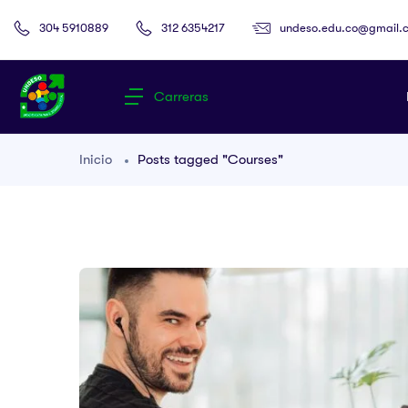
undeso.edu.co@gmail.
304 5910889
312 6354217
Carreras
Inicio
Posts tagged "Courses"