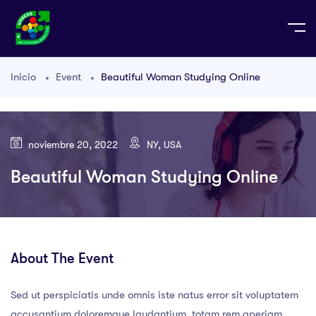
Inicio
Event
Beautiful Woman Studying Online
noviembre 20, 2022
NY, USA
Beautiful Woman Studying Online
About The Event
Sed ut perspiciatis unde omnis iste natus error sit voluptatem
accusantium doloremque laudantium, totam rem aperiam,