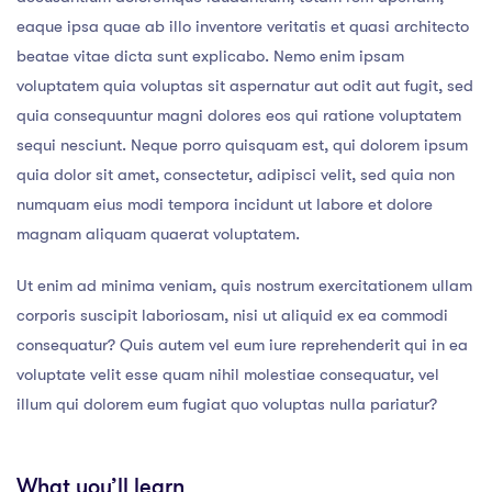
eaque ipsa quae ab illo inventore veritatis et quasi architecto
beatae vitae dicta sunt explicabo. Nemo enim ipsam
voluptatem quia voluptas sit aspernatur aut odit aut fugit, sed
quia consequuntur magni dolores eos qui ratione voluptatem
sequi nesciunt. Neque porro quisquam est, qui dolorem ipsum
quia dolor sit amet, consectetur, adipisci velit, sed quia non
numquam eius modi tempora incidunt ut labore et dolore
magnam aliquam quaerat voluptatem.
Ut enim ad minima veniam, quis nostrum exercitationem ullam
corporis suscipit laboriosam, nisi ut aliquid ex ea commodi
consequatur? Quis autem vel eum iure reprehenderit qui in ea
voluptate velit esse quam nihil molestiae consequatur, vel
illum qui dolorem eum fugiat quo voluptas nulla pariatur?
What you’ll learn