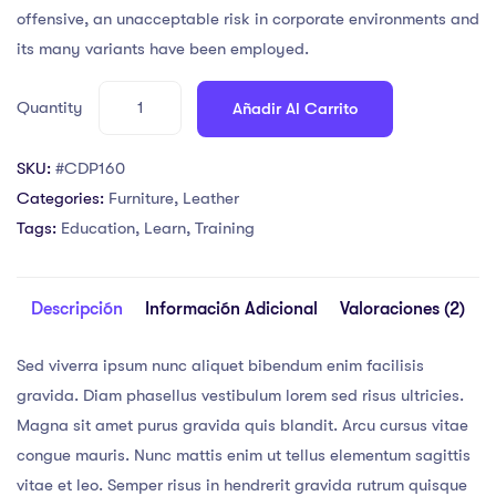
valoraciones
offensive, an unacceptable risk in corporate environments and
de
clientes
its many variants have been employed.
Quantity
Añadir Al Carrito
SKU:
#CDP160
Categories:
Furniture
,
Leather
Tags:
Education
,
Learn
,
Training
Descripción
Información Adicional
Valoraciones (2)
Sed viverra ipsum nunc aliquet bibendum enim facilisis
gravida. Diam phasellus vestibulum lorem sed risus ultricies.
Magna sit amet purus gravida quis blandit. Arcu cursus vitae
congue mauris. Nunc mattis enim ut tellus elementum sagittis
vitae et leo. Semper risus in hendrerit gravida rutrum quisque