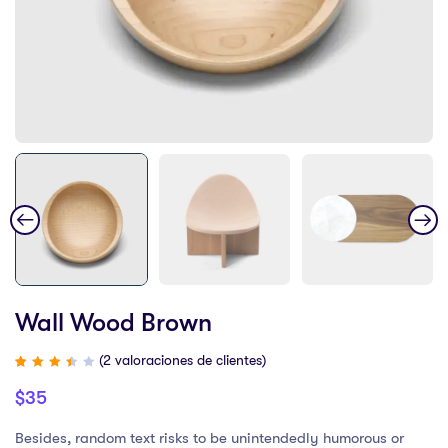
Wall Wood Brown
(
2
valoraciones de clientes)
Valorado
2
con
$
35
3.50
de 5
en
base
Besides, random text risks to be unintendedly humorous or
a